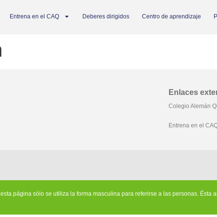
Entrena en el CAQ
Deberes dirigidos
Centro de aprendizaje
P
n
Enlaces exte
Colegio Alemán Q
Entrena en el CA
en esta página sólo se utiliza la forma masculina para referirse a las personas. Ésta