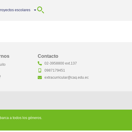
royectos escolares
rnos
Contacto
02-3958800 ext.137
uito
0987179451
Q
extracurricular@caq.edu.ec
 abarca a todos los géneros.