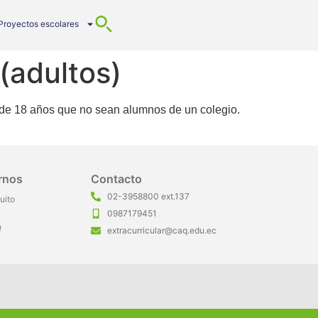
Proyectos escolares
(adultos)
s de 18 años que no sean alumnos de un colegio.
rnos
Contacto
02-3958800 ext.137
uito
0987179451
Q
extracurricular@caq.edu.ec