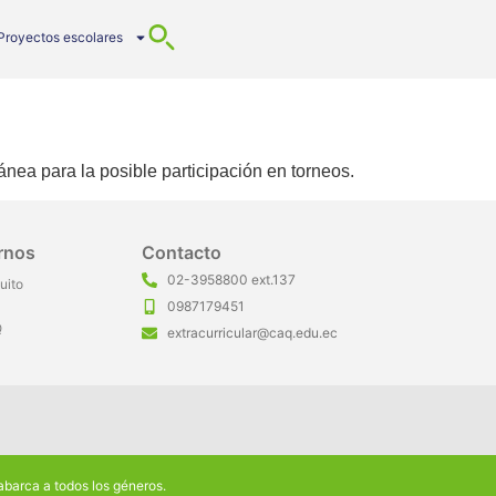
Proyectos escolares
ánea para la posible participación en torneos.
rnos
Contacto
02-3958800 ext.137
uito
0987179451
Q
extracurricular@caq.edu.ec
a abarca a todos los géneros.