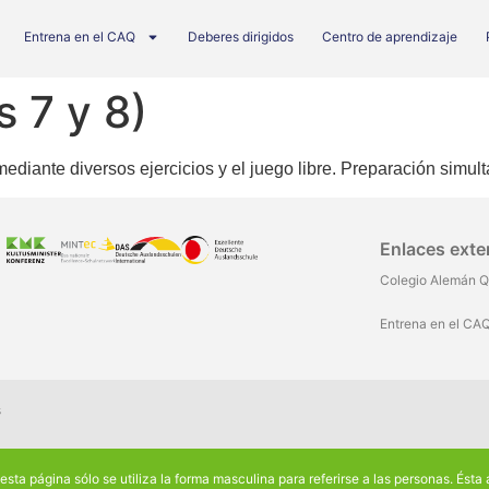
Entrena en el CAQ
Deberes dirigidos
Centro de aprendizaje
s 7 y 8)
mediante diversos ejercicios y el juego libre. Preparación simult
Enlaces exte
Colegio Alemán Q
Entrena en el CA
s
n esta página sólo se utiliza la forma masculina para referirse a las personas. Ést