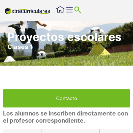
Entrena en el CAQ
Deberes dirigidos
Centro de aprendizaje
Proyectos escolares
Proyectos escolares
Clases 1
Contacto
Los alumnos se inscriben directamente con
el profesor correspondiente.