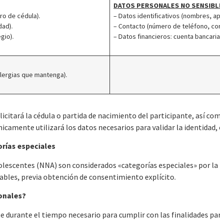
DATOS PERSONALES NO SENSIBL
ro de cédula).
– Datos identificativos (nombres, a
dad).
– Contacto (número de teléfono, co
gio).
– Datos financieros: cuenta bancaria
lergias que mantenga).
icitará la cédula o partida de nacimiento del participante, así co
camente utilizará los datos necesarios para validar la identida
orías especiales
adolescentes (NNA) son considerados «categorías especiales» por l
cables, previa obtención de consentimiento explícito.
onales?
 durante el tiempo necesario para cumplir con las finalidades par