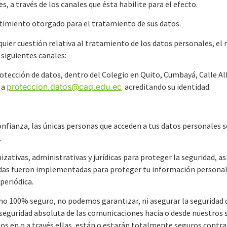
, a través de los canales que ésta habilite para el efecto.
ntimiento otorgado para el tratamiento de sus datos.
quier cuestión relativa al tratamiento de los datos personales, el
 siguientes canales:
 Protección de datos, dentro del Colegio en Quito, Cumbayá, Calle 
 a
proteccion.datos@caq.edu.ec
acreditando su identidad.
onfianza, las únicas personas que acceden a tus datos personales s
d.
zativas, administrativas y jurídicas para proteger la seguridad, as
idas fueron implementadas para proteger tu información personal c
periódica.
orno 100% seguro, no podemos garantizar, ni asegurar la seguridad
guridad absoluta de las comunicaciones hacia o desde nuestros si
s en o a través ellas, están o estarán totalmente seguros contra