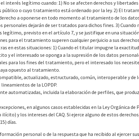
l interés legítimo cuando: 1) No se afecten derechos y libertades 
és público o cuyo tratamiento está ordenado por la ley. 2) El trat
 derecho a oponerse en todo momento al tratamiento de los datos 
os personales dejarán de ser tratados para dichos fines. 3) Cuando
legítimo, previsto en el artículo 7, y se justifique en una situación
nes para el tratamiento superen cualquier perjuicio a sus derechos
as en estas situaciones: 1) Cuando el titular impugne la exactitu
ícito y el interesado se oponga a la supresión de los datos personales
es para los fines del tratamiento, pero el interesado los necesite 
haya opuesto al tratamiento.
ompatible, actualizado, estructurado, común, interoperable y de l
s lineamientos de la LOPDP.
nte automatizadas, incluida la elaboración de perfiles, que produz
as excepciones, en algunos casos establecidas en la Ley Orgánica d
o ilícito) y los intereses del CAQ. Si ejerce alguno de estos derechos,
15) días.
información personal o de la respuesta que ha recibido al ejercer s