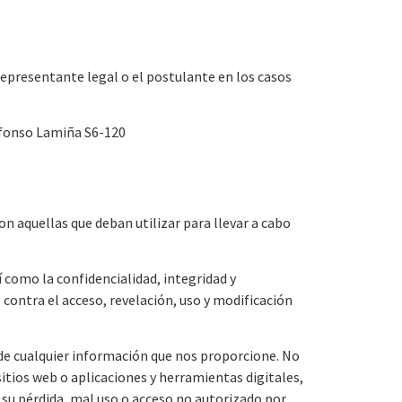
 representante legal o el postulante en los casos
Alfonso Lamiña S6-120
on aquellas que deban utilizar para llevar a cabo
í como la confidencialidad, integridad y
ontra el acceso, revelación, uso y modificación
 de cualquier información que nos proporcione. No
tios web o aplicaciones y herramientas digitales,
 su pérdida, mal uso o acceso no autorizado por