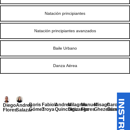
Natación principiantes
Natación principiantes avanzados
Baile Urbano
Danza Aérea
Boris
Fabiola
Andrea
Milagros
Manuel
Misagh
Caroly
Diego
Andrea
Gómez
Troya
Quinchiguango
Ortiz
Flores
Ghezelbash
Gómez
Flores
Salazar