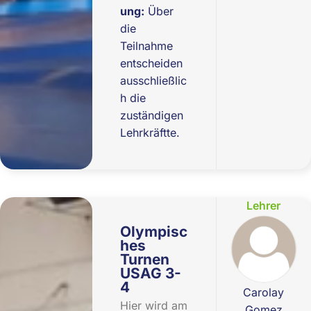
ung:
Über
die
Teilnahme
entscheiden
ausschließlic
h die
zuständigen
Lehrkräftte.
Lehrer
Olympisc
hes
Turnen
USAG 3-
4
Carolay
Hier wird am
Gomez