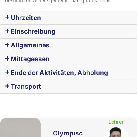
bestimmten Arbeitsgemeinschaft gibt es nicht.
Uhrzeiten
Einschreibung
Allgemeines
Mittagessen
Ende der Aktivitäten, Abholung
Transport
Lehrer
Olympisc