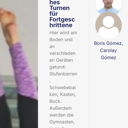
hes
Turnen
für
Fortgesc
hrittene
Hier wird am
Boden und
Boris Gómez,
an
Carolay
verschieden
Gómez
en Geräten
geturnt:
Stufenbarren
,
Schwebebal
ken, Kasten,
Bock.
Außerdem
werden die
Gymnasten,