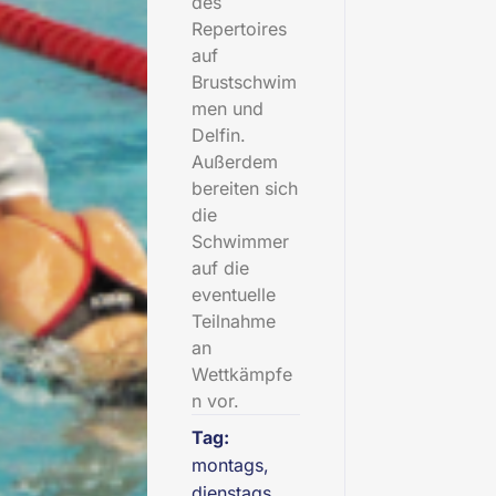
des
Repertoires
auf
Brustschwim
men und
Delfin.
Außerdem
bereiten sich
die
Schwimmer
auf die
eventuelle
Teilnahme
an
Wettkämpfe
n vor.
Tag:
montags,
dienstags