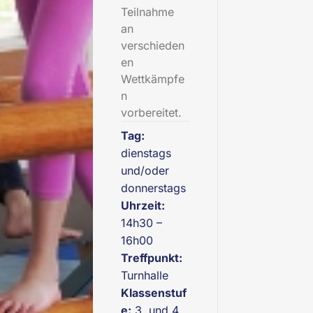
Teilnahme
an
verschieden
en
Wettkämpfe
n
vorbereitet.
Tag:
dienstags
und/oder
donnerstags
Uhrzeit:
14h30 –
16h00
Treffpunkt:
Turnhalle
Klassenstuf
e:
3. und 4.