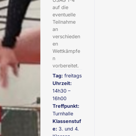
USAG 1-4
auf die
eventuelle
Teilnahme
an
verschieden
en
Wettkämpfe
n
vorbereitet.
Tag:
freitags
Uhrzeit:
14h30 –
16h00
Treffpunkt:
Turnhalle
Klassenstuf
e:
3. und 4.